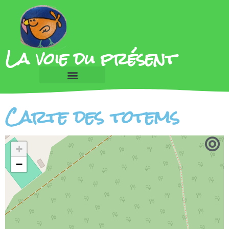
La voie du présent
Carte des totems
+
−